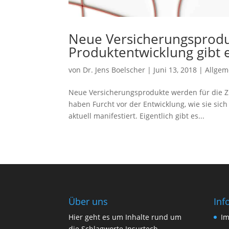
Neue Versicherungsprodu
Produktentwicklung gibt 
von
Dr. Jens Boelscher
|
Juni 13, 2018
|
Allgem
Neue Versicherungsprodukte werden für die Z
haben Furcht vor der Entwicklung, wie sie sich
aktuell manifestiert. Eigentlich gibt es...
Über uns
Inf
Hier geht es um Inhalte rund um
I
die Schlagworte Insurtech,